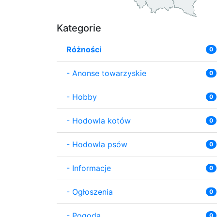
Kategorie
Różności
0
-
Anonse towarzyskie
0
-
Hobby
0
-
Hodowla kotów
0
-
Hodowla psów
0
-
Informacje
0
-
Ogłoszenia
0
-
Pogoda
0