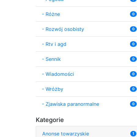
-
Różne
0
-
Rozwój osobisty
0
-
Rtv i agd
0
-
Sennik
0
-
Wiadomości
0
-
Wróżby
0
-
Zjawiska paranormalne
0
Kategorie
Anonse towarzyskie
1