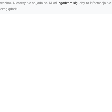
eczka). Niestety nie są jadalne. Kliknij
zgadzam się
, aby ta informacja nie 
rzeglądarki.
elkomiejski szyk na
Historia Porsche 3
oich ścianach?
B 1600 S z 1959-1
bierz go!
roku
i wielkomiejskich
Porsche 356 B 1600 S b
matów w czterech
średniej wielkości
ianach mogą być
samochodem sportowy
atnimi czasy niezwykle
produkowanym w latach
owoleni. ...
1959-196...
ron
Subskrybuj newslette
. Dodaj swoją witrynę i