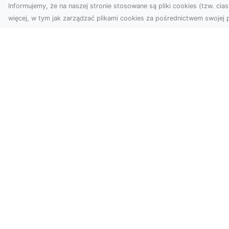
Informujemy, że na naszej stronie stosowane są pliki cookies (tzw. ciast
więcej, w tym jak zarządzać plikami cookies za pośrednictwem swojej p
Zdjęcia z drona
Tarnów – sposób na
Wi
wyróżnienie Twojej
Tw
oferty
Wy
W nowoczesnym
Fan
marketingu wizualnym liczy
kli
się nie tylko jakość, ale i
śc
perspektywa. Firma Dron
ost
Tarnó...
zad
IOKS.info - nowoczesny katalog st
IOKS.info to moderowany katalog stron www