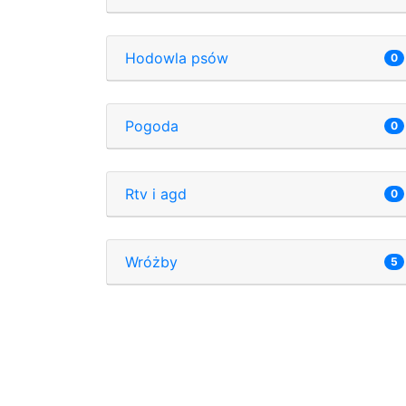
Hodowla psów
0
Pogoda
0
Rtv i agd
0
Wróżby
5