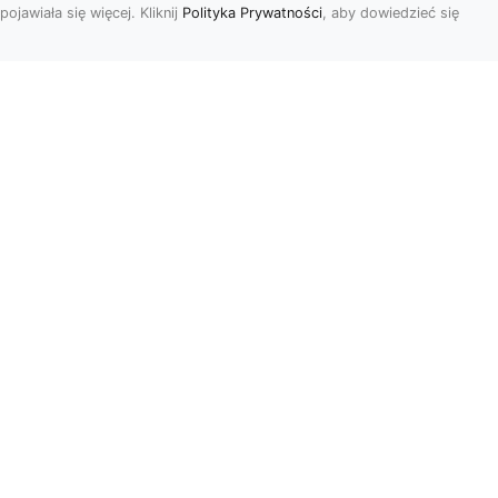
pojawiała się więcej. Kliknij
Polityka Prywatności
, aby dowiedzieć się
Usługi Wyburzeniowe
i Rozbiórkowe w
Radomiu –
56
Kompleksowa Oferta
963
od MA-TRANS
Bezpieczne i Precyzyjne
yło
Wyburzenia Budynków w
Radomiu Firma MA-TRANS
m,
z Radomia specjalizuje się
w...
r
Zapisz