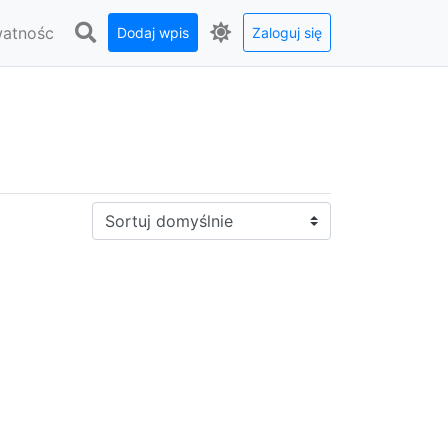
watnośc
Dodaj wpis
Zaloguj się
Sortuj: