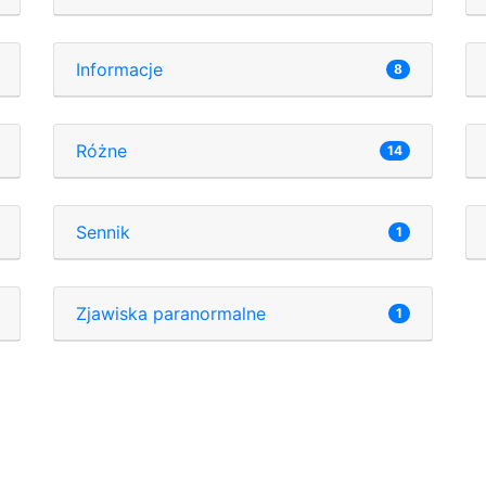
Informacje
8
Różne
14
Sennik
1
Zjawiska paranormalne
1