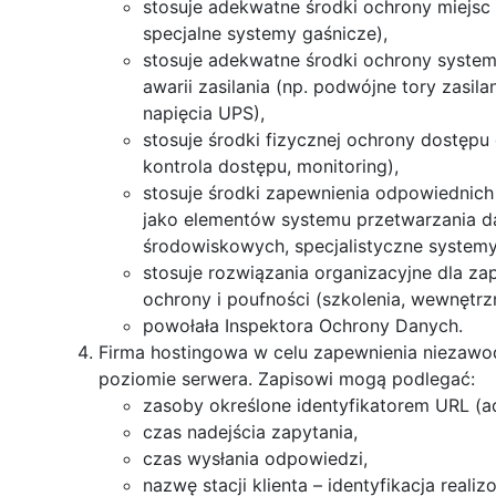
stosuje adekwatne środki ochrony miejsc
specjalne systemy gaśnicze),
stosuje adekwatne środki ochrony syste
awarii zasilania (np. podwójne tory zasil
napięcia UPS),
stosuje środki fizycznej ochrony dostępu
kontrola dostępu, monitoring),
stosuje środki zapewnienia odpowiedni
jako elementów systemu przetwarzania d
środowiskowych, specjalistyczne systemy 
stosuje rozwiązania organizacyjne dla z
ochrony i poufności (szkolenia, wewnętrzne
powołała Inspektora Ochrony Danych.
Firma hostingowa w celu zapewnienia niezawod
poziomie serwera. Zapisowi mogą podlegać:
zasoby określone identyfikatorem URL (a
czas nadejścia zapytania,
czas wysłania odpowiedzi,
nazwę stacji klienta – identyfikacja real