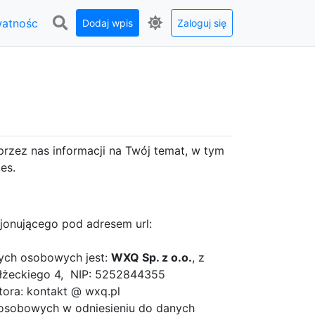
watnośc
Dodaj wpis
Zaloguj się
przez nas informacji na Twój temat, w tym
es.
cjonującego pod adresem url:
ych osobowych jest:
WXQ Sp. z o.o.
, z
ełżeckiego 4, NIP: 5252844355
tora: kontakt @ wxq.pl
 osobowych w odniesieniu do danych