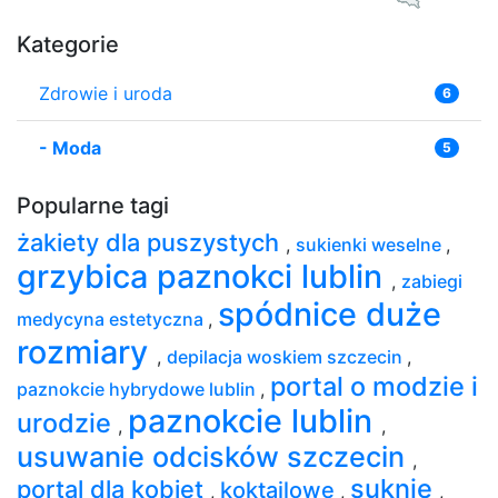
Kategorie
Zdrowie i uroda
6
-
Moda
5
Popularne tagi
żakiety dla puszystych
,
sukienki weselne
,
grzybica paznokci lublin
,
zabiegi
spódnice duże
medycyna estetyczna
,
rozmiary
,
depilacja woskiem szczecin
,
portal o modzie i
paznokcie hybrydowe lublin
,
paznokcie lublin
urodzie
,
,
usuwanie odcisków szczecin
,
suknie
portal dla kobiet
koktajlowe
,
,
,