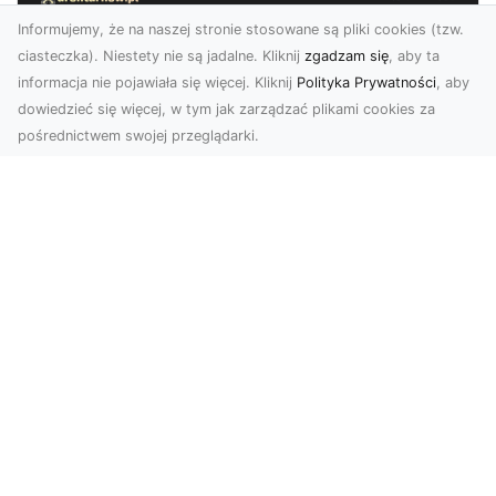
Informujemy, że na naszej stronie stosowane są pliki cookies (tzw.
ciasteczka). Niestety nie są jadalne. Kliknij
zgadzam się
, aby ta
informacja nie pojawiała się więcej. Kliknij
Polityka Prywatności
, aby
dowiedzieć się więcej, w tym jak zarządzać plikami cookies za
pośrednictwem swojej przeglądarki.
Zdjęcia z drona Tarnów – sposób na
wyróżnienie Twojej oferty
W nowoczesnym marketingu wizualnym liczy się
nie tylko jakość, ale i perspektywa. Firma Dron
Tarnó...