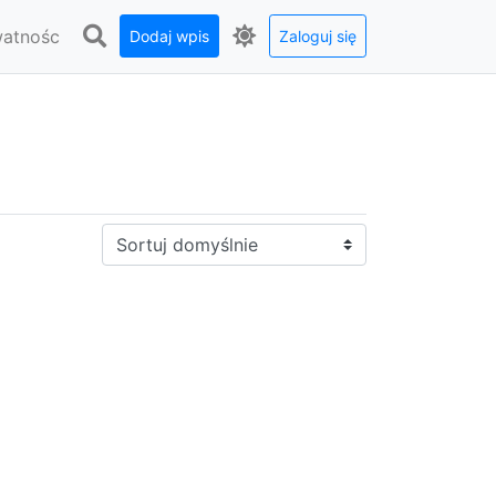
watnośc
Dodaj wpis
Zaloguj się
Sortuj: