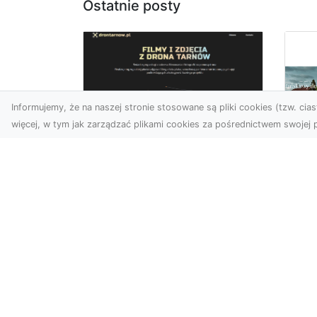
Ostatnie posty
Informujemy, że na naszej stronie stosowane są pliki cookies (tzw. ciast
więcej, w tym jak zarządzać plikami cookies za pośrednictwem swojej p
Zdjęcia z drona
Tarnów – sposób na
Wi
wyróżnienie Twojej
Tw
oferty
Wy
W nowoczesnym
Fan
marketingu wizualnym liczy
kli
się nie tylko jakość, ale i
śc
perspektywa. Firma Dron
ost
Tarnó...
zad