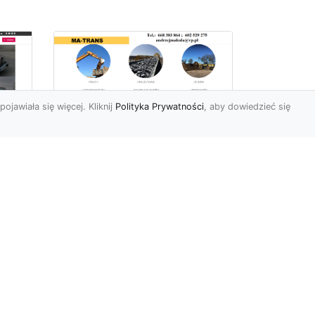
pojawiała się więcej. Kliknij
Polityka Prywatności
, aby dowiedzieć się
Usługi Wyburzeniowe
i Rozbiórkowe w
Radomiu –
56
Kompleksowa Oferta
963
od MA-TRANS
Bezpieczne i Precyzyjne
yło
Wyburzenia Budynków w
Radomiu Firma MA-TRANS
m,
z Radomia specjalizuje się
w...