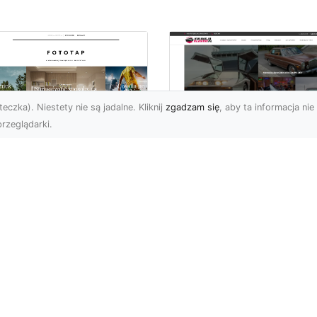
eczka). Niestety nie są jadalne. Kliknij
zgadzam się
, aby ta informacja nie 
rzeglądarki.
elkomiejski szyk na
Historia Porsche 3
oich ścianach?
B 1600 S z 1959-1
bierz go!
roku
i wielkomiejskich
Porsche 356 B 1600 S b
matów w czterech
średniej wielkości
ianach mogą być
samochodem sportowy
atnimi czasy niezwykle
produkowanym w latach
owoleni. ...
1959-196...