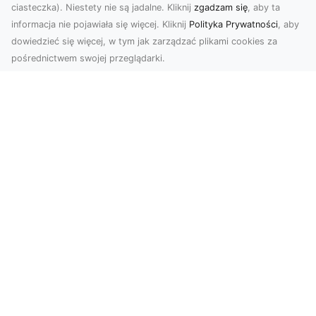
ciasteczka). Niestety nie są jadalne. Kliknij
zgadzam się
, aby ta
informacja nie pojawiała się więcej. Kliknij
Polityka Prywatności
, aby
dowiedzieć się więcej, w tym jak zarządzać plikami cookies za
pośrednictwem swojej przeglądarki.
Zdjęcia z drona Tarnów – sposób na
wyróżnienie Twojej oferty
W nowoczesnym marketingu wizualnym liczy się
nie tylko jakość, ale i perspektywa. Firma Dron
Tarnó...
Wielkomiejski szyk na Twoich
ścianach? Wybierz go!