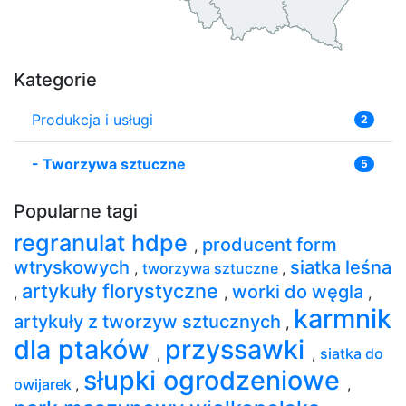
Kategorie
Produkcja i usługi
2
-
Tworzywa sztuczne
5
Popularne tagi
regranulat hdpe
producent form
,
wtryskowych
siatka leśna
,
tworzywa sztuczne
,
artykuły florystyczne
worki do węgla
,
,
,
karmnik
artykuły z tworzyw sztucznych
,
dla ptaków
przyssawki
,
,
siatka do
słupki ogrodzeniowe
owijarek
,
,