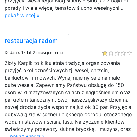
przyjęcia weselnego! Blog ślubny - Ślub jak z bajki pl -
porady i wiele więcej tematów ślubno weselnych! ...
pokaż więcej »
restauracja radom
Dodano: 12 lat 2 miesiące temu
Złoty Karpik to kilkuletnia tradycja organizowania
przyjęć okolicznościowych tj. wesel, chrzcin,
bankietów firmowych. Wynajmujemy sale na małe i
duże wesela. Zapewniamy Państwu obsługę do 150
osób w klimatyzowanych salach z nagłośnieniem oraz
parkietem tanecznym. Swój najszczęśliwszy dzień na
nowej drodze życia wspomina już ok 80 par. Przyjęcia
odbywają się w scenerii pięknego ogrodu, otoczonego
wodami stawów i ścianą lasu. Na życzenie klientów
świadczymy przewozy ślubne bryczką, limuzyną, oraz
...
pokaż więcej »