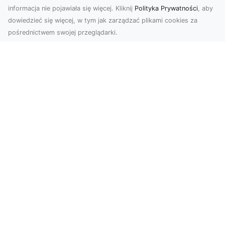
informacja nie pojawiała się więcej. Kliknij
Polityka Prywatności
, aby
dowiedzieć się więcej, w tym jak zarządzać plikami cookies za
pośrednictwem swojej przeglądarki.
Zdjęcia z drona Tarnów – sposób na
wyróżnienie Twojej oferty
W nowoczesnym marketingu wizualnym liczy się
nie tylko jakość, ale i perspektywa. Firma Dron
Tarnó...
Wielkomiejski szyk na Twoich
ścianach? Wybierz go!