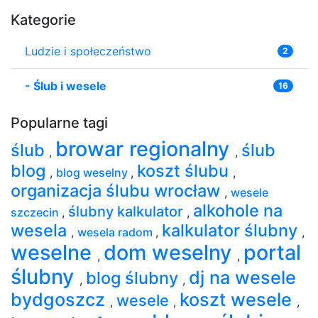
Kategorie
Ludzie i społeczeństwo
2
-
Ślub i wesele
16
Popularne tagi
browar regionalny
ślub
ślub
,
,
blog
koszt ślubu
,
blog weselny
,
,
organizacja ślubu wrocław
,
wesele
alkohole na
ślubny kalkulator
szczecin
,
,
wesela
kalkulator ślubny
,
wesela radom
,
,
weselne
dom weselny
portal
,
,
ślubny
dj na wesele
blog ślubny
,
,
bydgoszcz
koszt wesele
wesele
,
,
,