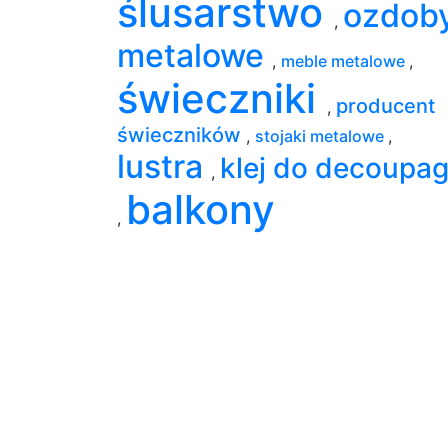
ślusarstwo
ozdob
,
metalowe
,
meble metalowe
,
świeczniki
producent
,
świeczników
,
stojaki metalowe
,
lustra
klej do decoupa
,
balkony
,