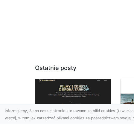
Ostatnie posty
Informujemy, że na naszej stronie stosowane są pliki cookies (tzw. ciast
więcej, w tym jak zarządzać plikami cookies za pośrednictwem swojej p
Zdjęcia z drona