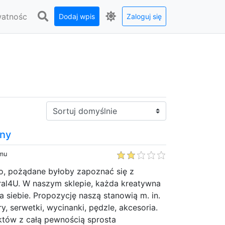
watnośc
Dodaj wpis
Zaloguj się
Sortuj:
bny
emu
eło, pożądane byłoby zapoznać się z
ral4U. W naszym sklepie, każda kreatywna
a siebie. Propozycję naszą stanowią m. in.
ry, serwetki, wycinanki, pędzle, akcesoria.
któw z całą pewnością sprosta