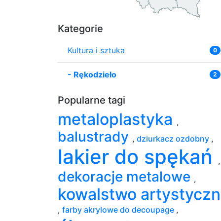
Kategorie
Kultura i sztuka
0
-
Rękodzieło
2
Popularne tagi
metaloplastyka
,
balustrady
,
dziurkacz ozdobny
,
lakier do spękań
,
dekoracje metalowe
,
kowalstwo artystycz
,
farby akrylowe do decoupage
,