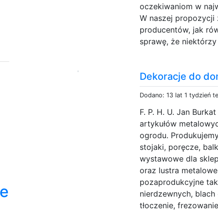
oczekiwaniom w najw
W naszej propozycji
producentów, jak rów
sprawę, że niektórzy
Dekoracje do do
Dodano: 13 lat 1 tydzień 
F. P. H. U. Jan Burk
artykułów metalowy
ogrodu. Produkujemy 
stojaki, poręcze, ba
wystawowe dla sklepó
oraz lustra metalowe
pozaprodukcyjne taki
ne
nierdzewnych, blach 
tłoczenie, frezowani