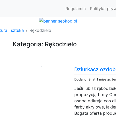
Regulamin
Polityka pry
tura i sztuka
Rękodzieło
Kategoria: Rękodzieło
Dziurkacz ozdo
Dodano: 9 lat 1 miesiąc t
Jeśli lubisz rękodzi
propozycją firmy Co
osoba odkryje coś dl
farby akrylowe, lakie
Bogata oferta produ