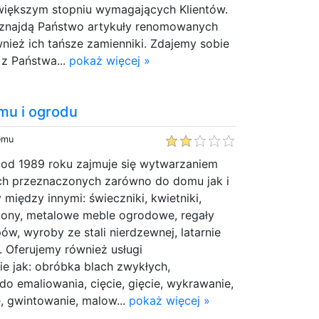
iększym stopniu wymagających Klientów.
 znajdą Państwo artykuły renomowanych
nież ich tańsze zamienniki. Zdajemy sobie
 z Państwa...
pokaż więcej »
mu i ogrodu
temu
at od 1989 roku zajmuje się wytwarzaniem
ch przeznaczonych zarówno do domu jak i
między innymi: świeczniki, kwietniki,
lkony, metalowe meble ogrodowe, regały
w, wyroby ze stali nierdzewnej, latarnie
. Oferujemy również usługi
e jak: obróbka blach zwykłych,
do emaliowania, cięcie, gięcie, wykrawanie,
e, gwintowanie, malow...
pokaż więcej »