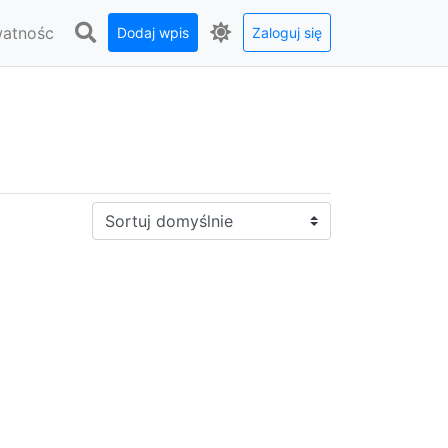
watnośc
Dodaj wpis
Zaloguj się
Sortuj: