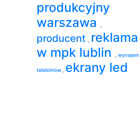
produkcyjny
warszawa
,
reklama
producent
,
w mpk lublin
,
wynajem
ekrany led
telebimów
,