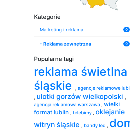
Kategorie
Marketing i reklama
0
-
Reklama zewnętrzna
0
Popularne tagi
reklama świetlna
śląskie
,
agencje reklamowe lubl
ulotki gorzów wielkopolski
,
,
wielki
agencja reklamowa warszawa
,
oklejanie
format lublin
,
telebimy
,
do
witryn śląskie
,
bandy led
,