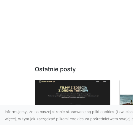
Ostatnie posty
Informujemy, że na naszej stronie stosowane są pliki cookies (tzw. ciast
więcej, w tym jak zarządzać plikami cookies za pośrednictwem swojej p
Zdjęcia z drona