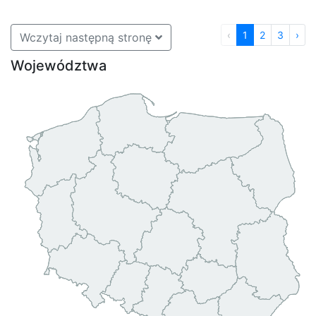
‹
1
2
3
›
Wczytaj następną stronę
Województwa