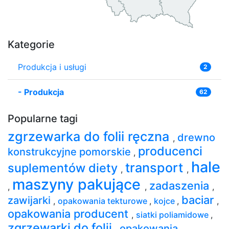
Kategorie
Produkcja i usługi
2
-
Produkcja
62
Popularne tagi
zgrzewarka do folii ręczna
drewno
,
producenci
konstrukcyjne pomorskie
,
hale
transport
suplementów diety
,
,
maszyny pakujące
zadaszenia
,
,
,
baciar
zawijarki
,
opakowania tekturowe
,
kojce
,
,
opakowania producent
,
siatki poliamidowe
,
zgrzewarki do folii
opakowania
,