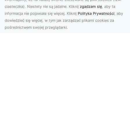
ciasteczka). Niestety nie są jadalne. Kliknij
zgadzam się
, aby ta
informacja nie pojawiała się więcej. Kliknij
Polityka Prywatności
, aby
dowiedzieć się więcej, w tym jak zarządzać plikami cookies za
pośrednictwem swojej przeglądarki.
Zdjęcia z drona Tarnów – sposób na
wyróżnienie Twojej oferty
W nowoczesnym marketingu wizualnym liczy się
nie tylko jakość, ale i perspektywa. Firma Dron
Tarnó...