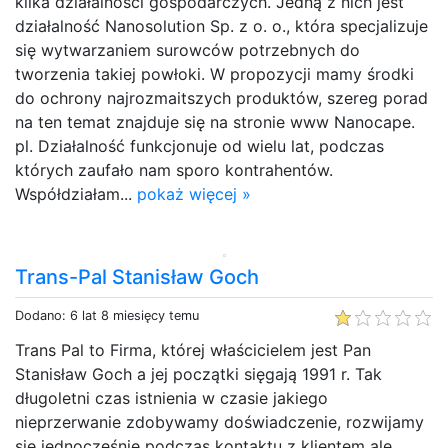
kilka działalności gospodarczych. Jedną z nich jest
działalność Nanosolution Sp. z o. o., która specjalizuje
się wytwarzaniem surowców potrzebnych do
tworzenia takiej powłoki. W propozycji mamy środki
do ochrony najrozmaitszych produktów, szereg porad
na ten temat znajduje się na stronie www Nanocape.
pl. Działalność funkcjonuje od wielu lat, podczas
których zaufało nam sporo kontrahentów.
Współdziałam...
pokaż więcej »
Trans-Pal Stanisław Goch
Dodano: 6 lat 8 miesięcy temu
Trans Pal to Firma, której właścicielem jest Pan
Stanisław Goch a jej początki sięgają 1991 r. Tak
długoletni czas istnienia w czasie jakiego
nieprzerwanie zdobywamy doświadczenie, rozwijamy
się jednocześnie podczas kontaktu z klientem ale