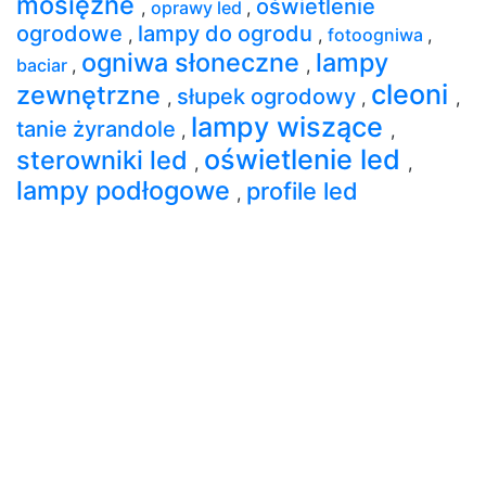
mosiężne
oświetlenie
,
oprawy led
,
ogrodowe
lampy do ogrodu
,
,
fotoogniwa
,
ogniwa słoneczne
lampy
baciar
,
,
cleoni
zewnętrzne
słupek ogrodowy
,
,
,
lampy wiszące
tanie żyrandole
,
,
oświetlenie led
sterowniki led
,
,
lampy podłogowe
profile led
,