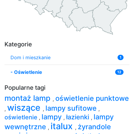
Kategorie
Dom i mieszkanie
1
-
Oświetlenie
12
Popularne tagi
montaż lamp
oświetlenie punktowe
,
wiszące
lampy sufitowe
,
,
,
lampy
lampy
łazienki
oświetlenie
,
,
,
italux
wewnętrzne
żyrandole
,
,