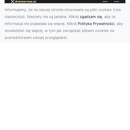
Informujemy, że na naszej stronie stosowane są pliki cookies (tzw.
ciasteczka). Niestety nie są jadalne. Kliknij
zgadzam się
, aby ta
informacja nie pojawiała się więcej. Kliknij
Polityka Prywatności
, aby
dowiedzieć się więcej, w tym jak zarządzać plikami cookies za
pośrednictwem swojej przeglądarki.
Zdjęcia z drona Tarnów – sposób na
wyróżnienie Twojej oferty
W nowoczesnym marketingu wizualnym liczy się
nie tylko jakość, ale i perspektywa. Firma Dron
Tarnó...