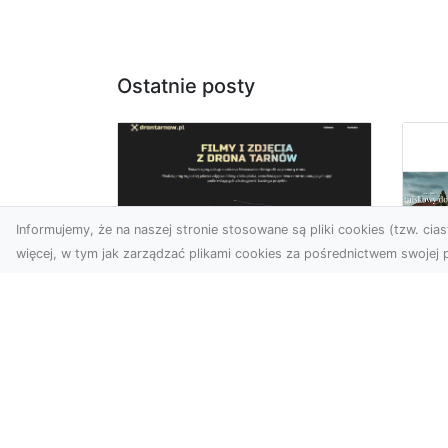
Ostatnie posty
Informujemy, że na naszej stronie stosowane są pliki cookies (tzw. ciast
więcej, w tym jak zarządzać plikami cookies za pośrednictwem swojej p
Zdjęcia z drona
Tarnów – sposób na
Wi
wyróżnienie Twojej
Tw
oferty
Wy
W nowoczesnym
Fan
marketingu wizualnym liczy
kli