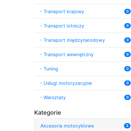
-
Transport krajowy
0
-
Transport lotniczy
0
-
Transport międzynarodowy
0
-
Transport wewnętrzny
0
-
Tuning
0
-
Usługi motoryzacyjne
0
-
Warsztaty
0
Kategorie
Akcesoria motocyklowe
3