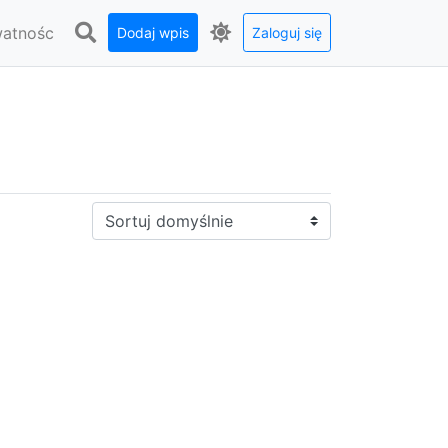
watnośc
Dodaj wpis
Zaloguj się
Sortuj: