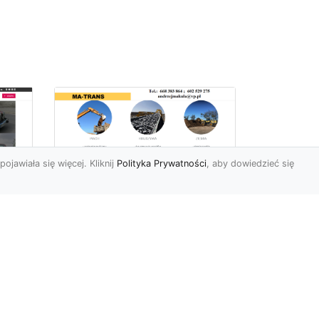
pojawiała się więcej. Kliknij
Polityka Prywatności
, aby dowiedzieć się
Usługi Wyburzeniowe
i Rozbiórkowe w
Radomiu –
56
Kompleksowa Oferta
963
od MA-TRANS
Bezpieczne i Precyzyjne
yło
Wyburzenia Budynków w