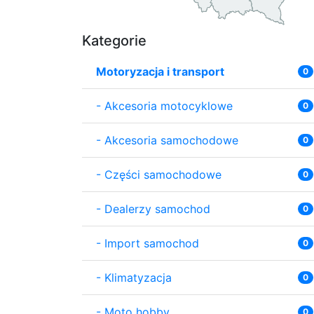
Kategorie
Motoryzacja i transport
0
-
Akcesoria motocyklowe
0
-
Akcesoria samochodowe
0
-
Części samochodowe
0
-
Dealerzy samochod
0
-
Import samochod
0
-
Klimatyzacja
0
-
Moto hobby
0