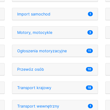
Import samochod
1
Motory, motocykle
3
Ogłoszenia motoryzacyjne
11
Przewóz osób
10
Transport krajowy
18
Transport wewnętrzny
1