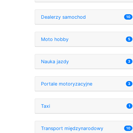
Dealerzy samochod
10
Moto hobby
5
Nauka jazdy
3
Portale motoryzacyjne
3
Taxi
1
Transport międzynarodowy
10