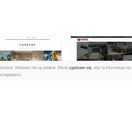
eczka). Niestety nie są jadalne. Kliknij
zgadzam się
, aby ta informacja nie 
rzeglądarki.
elkomiejski szyk na
Historia Porsche 3
oich ścianach?
B 1600 S z 1959-1
bierz go!
roku
i wielkomiejskich
Porsche 356 B 1600 S b
matów w czterech
średniej wielkości