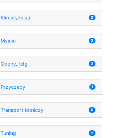
Klimatyzacja
2
Myjnie
2
Opony, felgi
2
Przyczepy
1
Transport lotniczy
0
Tuning
2