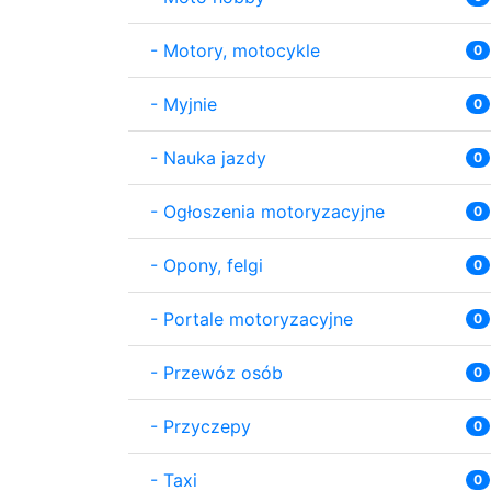
-
Motory, motocykle
0
-
Myjnie
0
-
Nauka jazdy
0
-
Ogłoszenia motoryzacyjne
0
-
Opony, felgi
0
-
Portale motoryzacyjne
0
-
Przewóz osób
0
-
Przyczepy
0
-
Taxi
0