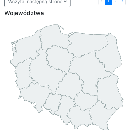
‹
1
2
›
Wczytaj następną stronę
Województwa