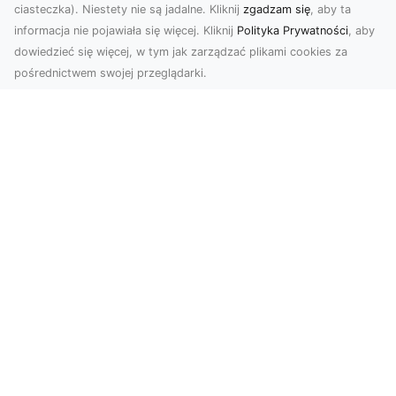
ciasteczka). Niestety nie są jadalne. Kliknij
zgadzam się
, aby ta
informacja nie pojawiała się więcej. Kliknij
Polityka Prywatności
, aby
dowiedzieć się więcej, w tym jak zarządzać plikami cookies za
pośrednictwem swojej przeglądarki.
Zdjęcia z drona Tarnów – sposób na
wyróżnienie Twojej oferty
W nowoczesnym marketingu wizualnym liczy się
nie tylko jakość, ale i perspektywa. Firma Dron
Tarnó...
Wielkomiejski szyk na Twoich
ścianach? Wybierz go!