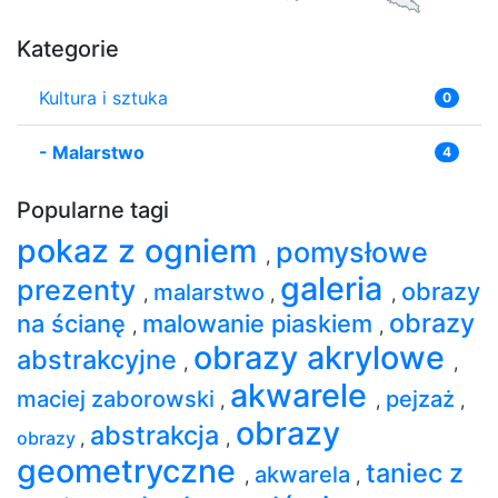
Kategorie
Kultura i sztuka
0
-
Malarstwo
4
Popularne tagi
pokaz z ogniem
pomysłowe
,
galeria
prezenty
obrazy
malarstwo
,
,
,
obrazy
na ścianę
malowanie piaskiem
,
,
obrazy akrylowe
abstrakcyjne
,
,
akwarele
maciej zaborowski
pejzaż
,
,
,
obrazy
abstrakcja
obrazy
,
,
geometryczne
taniec z
akwarela
,
,