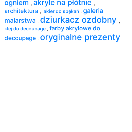
akryle na płótnie
ogniem
,
,
galeria
architektura
,
lakier do spękań
,
dziurkacz ozdobny
malarstwa
,
,
farby akrylowe do
klej do decoupage
,
oryginalne prezenty
decoupage
,