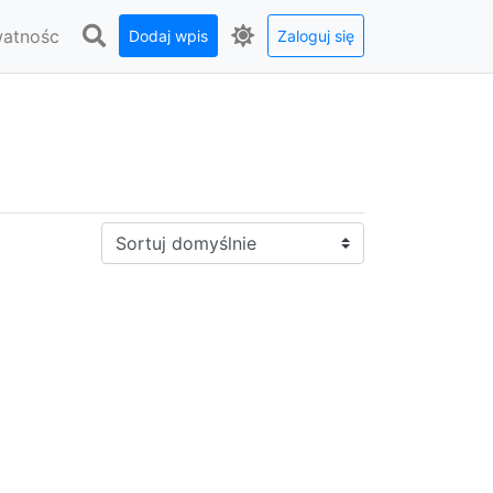
watnośc
Dodaj wpis
Zaloguj się
Sortuj: