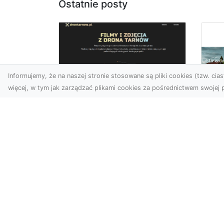
Ostatnie posty
Informujemy, że na naszej stronie stosowane są pliki cookies (tzw. ciast
więcej, w tym jak zarządzać plikami cookies za pośrednictwem swojej p
Zdjęcia z drona
Tarnów – sposób na
Wi
wyróżnienie Twojej
Tw
oferty
Wy
W nowoczesnym
Fan
marketingu wizualnym liczy
kli
się nie tylko jakość, ale i
śc
perspektywa. Firma Dron
ost
Tarnó...
zad