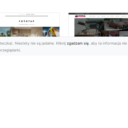
eczka). Niestety nie są jadalne. Kliknij
zgadzam się
, aby ta informacja nie 
rzeglądarki.
elkomiejski szyk na
Historia Porsche 3
oich ścianach?
B 1600 S z 1959-1
bierz go!
roku
i wielkomiejskich
Porsche 356 B 1600 S b
matów w czterech
średniej wielkości
ianach mogą być
samochodem sportowy
atnimi czasy niezwykle
produkowanym w latach
owoleni. ...
1959-196...