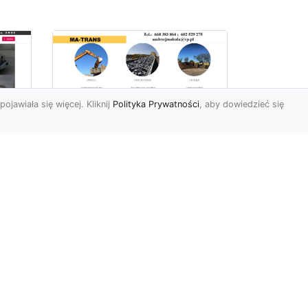
pojawiała się więcej. Kliknij
Polityka Prywatności
, aby dowiedzieć się
Usługi Wyburzeniowe
i Rozbiórkowe w
Radomiu –
56
Kompleksowa Oferta
963
od MA-TRANS
Bezpieczne i Precyzyjne
yło
Wyburzenia Budynków w
Radomiu Firma MA-TRANS
m,
z Radomia specjalizuje się
w...