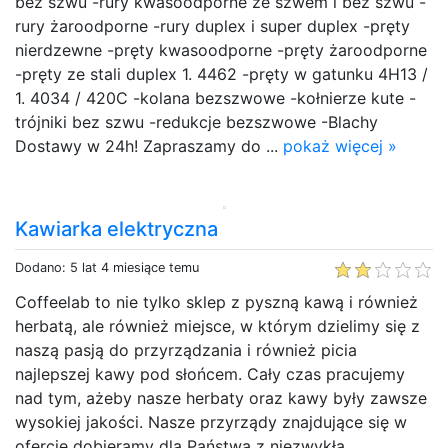
bez szwu -rury kwasoodporne ze szwem i bez szwu -
rury żaroodporne -rury duplex i super duplex -pręty
nierdzewne -pręty kwasoodporne -pręty żaroodporne
-pręty ze stali duplex 1. 4462 -pręty w gatunku 4H13 /
1. 4034 / 420C -kolana bezszwowe -kołnierze kute -
trójniki bez szwu -redukcje bezszwowe -Blachy
Dostawy w 24h! Zapraszamy do ...
pokaż więcej »
Kawiarka elektryczna
Dodano: 5 lat 4 miesiące temu
Coffeelab to nie tylko sklep z pyszną kawą i również
herbatą, ale również miejsce, w którym dzielimy się z
naszą pasją do przyrządzania i również picia
najlepszej kawy pod słońcem. Cały czas pracujemy
nad tym, ażeby nasze herbaty oraz kawy były zawsze
wysokiej jakości. Nasze przyrządy znajdujące się w
ofercie dobieramy dla Państwa z niezwykłą