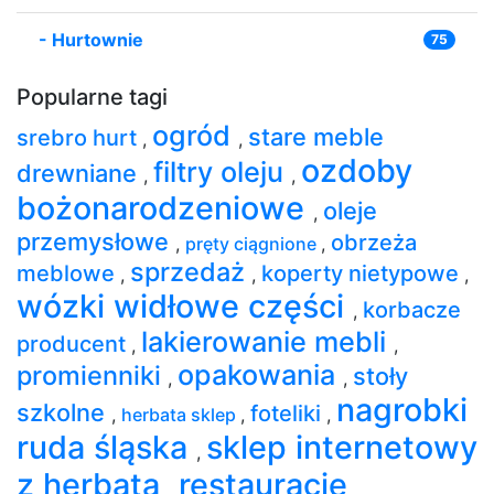
-
Hurtownie
75
Popularne tagi
ogród
stare meble
srebro hurt
,
,
ozdoby
filtry oleju
drewniane
,
,
bożonarodzeniowe
oleje
,
przemysłowe
obrzeża
,
pręty ciągnione
,
sprzedaż
meblowe
koperty nietypowe
,
,
,
wózki widłowe części
korbacze
,
lakierowanie mebli
producent
,
,
opakowania
promienniki
stoły
,
,
nagrobki
szkolne
foteliki
,
herbata sklep
,
,
ruda śląska
sklep internetowy
,
z herbatą
restauracje
,
,