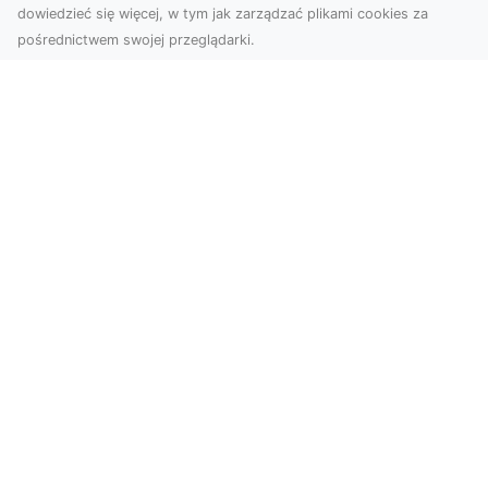
dowiedzieć się więcej, w tym jak zarządzać plikami cookies za
pośrednictwem swojej przeglądarki.
Zdjęcia z drona Tarnów – sposób na
wyróżnienie Twojej oferty
W nowoczesnym marketingu wizualnym liczy się
nie tylko jakość, ale i perspektywa. Firma Dron
Tarnó...