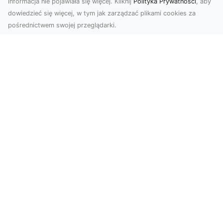
informacja nie pojawiała się więcej. Kliknij
Polityka Prywatności
, aby
dowiedzieć się więcej, w tym jak zarządzać plikami cookies za
pośrednictwem swojej przeglądarki.
Zdjęcia z drona Tarnów – sposób na
wyróżnienie Twojej oferty
W nowoczesnym marketingu wizualnym liczy się
nie tylko jakość, ale i perspektywa. Firma Dron
Tarnó...
Wielkomiejski szyk na Twoich
ścianach? Wybierz go!
Fani wielkomiejskich klimatów w czterech