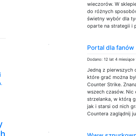
wieczorów. W sklepi
do różnych sposobów
świetny wybór dla ty
oparte na strategii i
Portal dla fanów
Dodano: 12 lat 4 miesiące
Jedną z pierwszych d
i
które grać można był
.
Counter Strike. Znan
wszech czasów. Nic 
strzelanka, w którą 
jak i starsi od nich 
Countera zaglądnij ju
y
ch
Www.sznurkowni