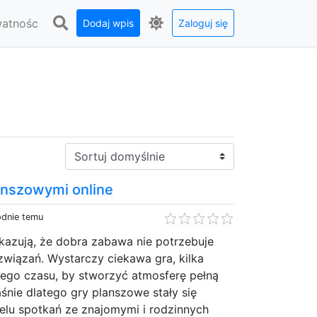
watnośc
Dodaj wpis
Zaloguj się
Sortuj:
anszowymi online
odnie temu
kazują, że dobra zabawa nie potrzebuje
wiązań. Wystarczy ciekawa gra, kilka
nego czasu, by stworzyć atmosferę pełną
aśnie dlatego gry planszowe stały się
elu spotkań ze znajomymi i rodzinnych