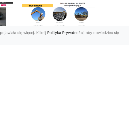
pojawiała się więcej. Kliknij
Polityka Prywatności
, aby dowiedzieć się
Usługi Wyburzeniowe
i Rozbiórkowe w
Radomiu –
56
Kompleksowa Oferta
963
od MA-TRANS
Bezpieczne i Precyzyjne
yło
Wyburzenia Budynków w
Radomiu Firma MA-TRANS
m,
z Radomia specjalizuje się
w...