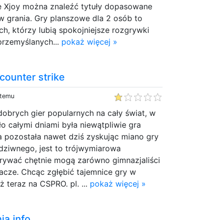
e Xjoy można znaleźć tytuły dopasowane
 grania. Gry planszowe dla 2 osób to
ch, którzy lubią spokojniejsze rozgrywki
 przemyślanych...
pokaż więcej »
 counter strike
 temu
obrych gier popularnych na cały świat, w
o całymi dniami była niewątpliwie gra
a pozostała nawet dziś zyskując miano gry
dziwnego, jest to trójwymiarowa
grywać chętnie mogą zarówno gimnazjaliści
gracze. Chcąc zgłębić tajemnice gry w
ż teraz na CSPRO. pl. ...
pokaż więcej »
a.info