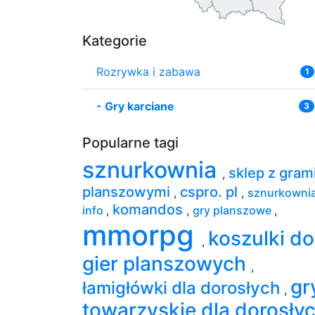
Kategorie
Rozrywka i zabawa
1
-
Gry karciane
3
Popularne tagi
sznurkownia
sklep z gram
,
planszowymi
cspro. pl
,
,
sznurkownia
komandos
info
,
,
gry planszowe
,
mmorpg
koszulki do
,
gier planszowych
,
gr
łamigłówki dla dorosłych
,
towarzyskie dla dorosły