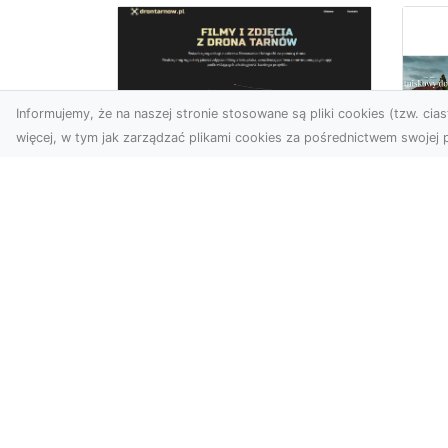
Informujemy, że na naszej stronie stosowane są pliki cookies (tzw. ciast
więcej, w tym jak zarządzać plikami cookies za pośrednictwem swojej p
Zdjęcia z drona
Tarnów – sposób na
Wi
wyróżnienie Twojej
Tw
oferty
Wy
W nowoczesnym
Fan
marketingu wizualnym liczy
kli
się nie tylko jakość, ale i
śc
perspektywa. Firma Dron
ost
Tarnó...
zad