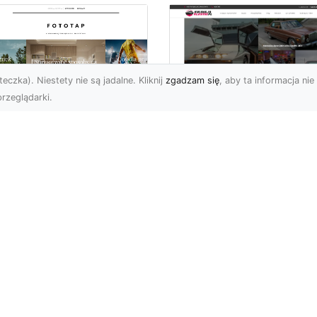
eczka). Niestety nie są jadalne. Kliknij
zgadzam się
, aby ta informacja nie 
rzeglądarki.
elkomiejski szyk na
Historia Porsche 3
oich ścianach?
B 1600 S z 1959-1
bierz go!
roku
i wielkomiejskich
Porsche 356 B 1600 S b
matów w czterech
średniej wielkości
ianach mogą być
samochodem sportowy
atnimi czasy niezwykle
produkowanym w latach
owoleni. ...
1959-196...