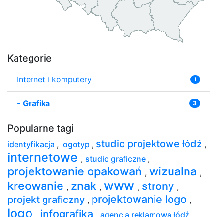
Kategorie
Internet i komputery
1
-
Grafika
3
Popularne tagi
studio projektowe łódź
identyfikacja
,
logotyp
,
,
internetowe
,
studio graficzne
,
projektowanie opakowań
wizualna
,
,
www
kreowanie
znak
strony
,
,
,
,
projektowanie logo
projekt graficzny
,
,
logo
infografika
,
,
agencja reklamowa łódź
,