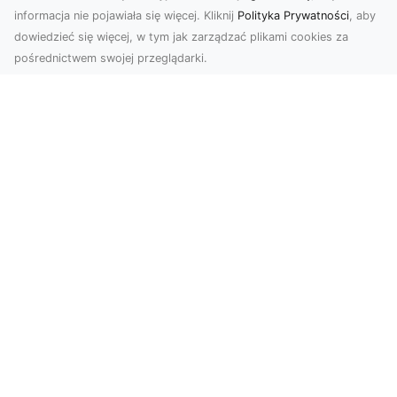
informacja nie pojawiała się więcej. Kliknij
Polityka Prywatności
, aby
dowiedzieć się więcej, w tym jak zarządzać plikami cookies za
pośrednictwem swojej przeglądarki.
Zdjęcia z drona Tarnów – sposób na
wyróżnienie Twojej oferty
W nowoczesnym marketingu wizualnym liczy się
nie tylko jakość, ale i perspektywa. Firma Dron
Tarnó...