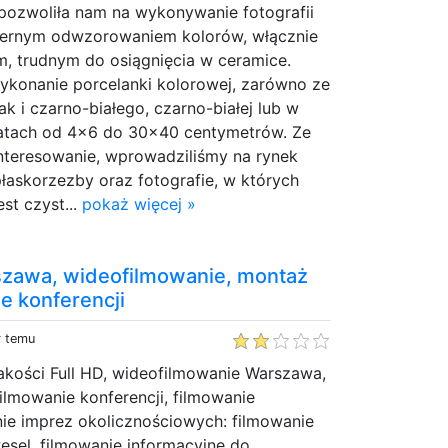
 pozwoliła nam na wykonywanie fotografii
wiernym odwzorowaniem kolorów, włącznie
, trudnym do osiągnięcia w ceramice.
ykonanie porcelanki kolorowej, zarówno ze
ak i czarno-białego, czarno-białej lub w
matach od 4x6 do 30x40 centymetrów. Ze
nteresowanie, wprowadziliśmy na rynek
płaskorzezby oraz fotografie, w których
st czyst...
pokaż więcej »
zawa, wideofilmowanie, montaż
e konferencji
y temu
akości Full HD, wideofilmowanie Warszawa,
filmowanie konferencji, filmowanie
nie imprez okolicznościowych: filmowanie
esel, filmowanie informacyjne do