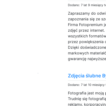
Dodano: 7 lat 9 miesięcy 
Zapraszamy do odwied
zapoznania się ze s
Firma Fotopremium j
zdjęć przez interne
wszystkich formató
przez powiększenia 
Dzięki doświadczone
markowych materiałó
gwarancję najwyższej
Zdjęcia ślubne 
Dodano: 7 lat 10 miesięcy
Fotografia jest moją 
Trudnię się fotograf
reklamy, korporacyjn