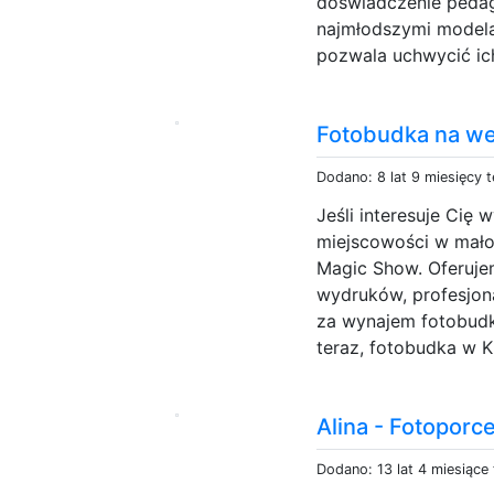
doświadczenie peda
najmłodszymi modela
pozwala uchwycić ich
Fotobudka na we
Dodano: 8 lat 9 miesięcy 
Jeśli interesuje Cię
miejscowości w mało
Magic Show. Oferuje
wydruków, profesjon
za wynajem fotobudki
teraz, fotobudka w K
Alina - Fotoporc
Dodano: 13 lat 4 miesiące