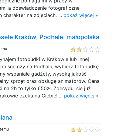
gogiczne pomaga mi w pracy w
mi a doświadczenie fotograficzne
 charakter na zdjęciach. ...
pokaż więcej »
sele Kraków, Podhale, małopolska
temu
 wynajem fotobudki w Krakowie lub innej
polsce czy na Podhalu, wybierz fotobudkę
my wspaniałe gadżety, wysoką jakość
alny sprzęt oraz obsługę animatorów. Cena
 na 2h to tylko 650zł. Zdecyduj się już
rakowie czeka na Ciebie! ...
pokaż więcej »
elana
 temu