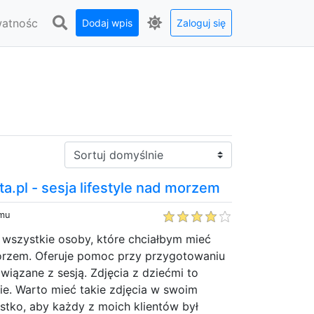
watnośc
Dodaj wpis
Zaloguj się
Sortuj:
a.pl - sesja lifestyle nad morzem
emu
wszystkie osoby, które chciałbym mieć
morzem. Oferuje pomoc przy przygotowaniu
iązane z sesją. Zdjęcia z dziećmi to
ie. Warto mieć takie zdjęcia w swoim
stko, aby każdy z moich klientów był