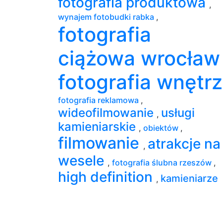
fotografia produktowa
,
wynajem fotobudki rabka
,
fotografia
ciążowa wrocła
fotografia wnętr
fotografia reklamowa
,
wideofilmowanie
usługi
,
kamieniarskie
,
obiektów
,
filmowanie
atrakcje na
,
wesele
,
fotografia ślubna rzeszów
,
high definition
kamieniarze
,