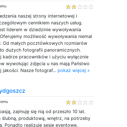
temu
zenia naszej strony internetowej i
zczegółowym cennikiem naszych usług.
est liderem w dziedzinie wywoływania
t. Oferujemy możliwość wywoływania niemal
w. Od małych pocztówkowych rozmiarów
do dużych fotografii panoramicznych.
j kadrze pracowników i użyciu wyłącznie
w wywołując zdjęcia u nas mają Państwo
 jakości. Nasze fotograf...
pokaż więcej »
Bydgoszcz
 temu
pasją, zajmuję się nią od przeszło 10 lat.
ią ślubną, produktową, wnętrz, na potrzeby
ą. Ponadto realizuję sesje eventowe,