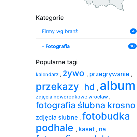
Kategorie
Firmy wg branż
4
-
Fotografia
10
Popularne tagi
żywo
przegrywanie
kalendarz
,
,
,
albu
przekazy
hd
,
,
zdjęcia noworodkowe wrocław
,
fotografia ślubna krosn
fotobudka
zdjęcia ślubne
,
podhale
kaset
na
,
,
,