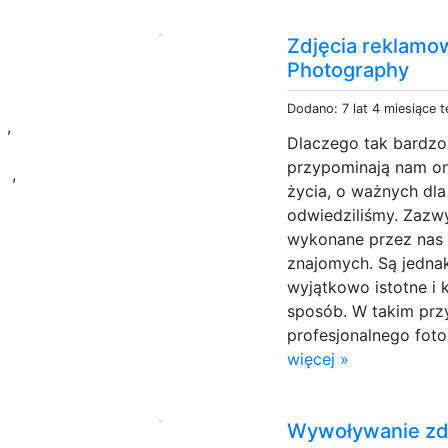
Zdjęcia reklamo
Photography
w
Dodano: 7 lat 4 miesiące 
,
Dlaczego tak bardzo 
z
przypominają nam on
,
życia, o ważnych dla
odwiedziliśmy. Zazwy
wykonane przez nas 
znajomych. Są jednak
wyjątkowo istotne i 
sposób. W takim prz
profesjonalnego fotog
więcej »
Wywoływanie zdj