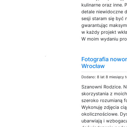
kulinarne oraz inne.
detale niewidoczne d
sesji staram się być
gwarantując maksym
w każdy projekt wkła
W moim wydaniu prof
Fotografia nowo
Wrocław
Dodano: 8 lat 8 miesięcy 
Szanowni Rodzice. N
skorzystania z moich
szeroko rozumianą fo
Wykonuję zdjęcia ci
okolicznościowe. Dy
ubarwiają i wzbogaca