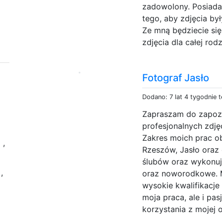
zadowolony. Posiada
tego, aby zdjęcia by
Ze mną będziecie si
zdjęcia dla całej rodzi
Fotograf Jasło
Dodano: 7 lat 4 tygodnie 
Zapraszam do zapozn
profesjonalnych zdję
m
Zakres moich prac ob
,
Rzeszów, Jasło oraz 
ślubów oraz wykonuję
o
,
oraz noworodkowe. M
wysokie kwalifikacje
moja praca, ale i pas
korzystania z mojej o