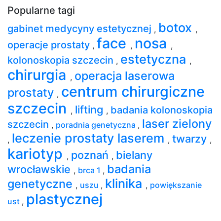
Popularne tagi
botox
gabinet medycyny estetycznej
,
,
face
nosa
operacje prostaty
,
,
,
estetyczna
kolonoskopia szczecin
,
,
chirurgia
operacja laserowa
,
centrum chirurgiczne
prostaty
,
szczecin
lifting
badania kolonoskopia
,
,
laser zielony
szczecin
,
poradnia genetyczna
,
leczenie prostaty laserem
twarzy
,
,
,
kariotyp
poznań
bielany
,
,
badania
wrocławskie
,
brca 1
,
klinika
genetyczne
,
uszu
,
,
powiększanie
plastycznej
ust
,