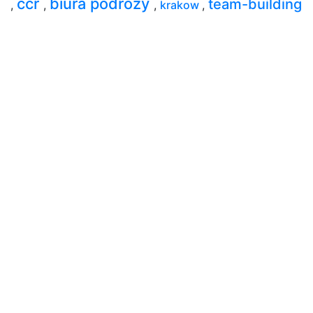
ccr
biura podróży
team-building
,
,
,
krakow
,