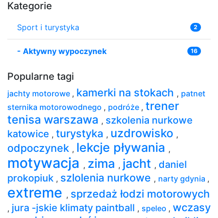
Kategorie
Sport i turystyka
2
-
Aktywny wypoczynek
16
Popularne tagi
kamerki na stokach
jachty motorowe
,
,
patnet
trener
sternika motorowodnego
,
podróże
,
tenisa warszawa
szkolenia nurkowe
,
uzdrowisko
turystyka
katowice
,
,
,
lekcje pływania
odpoczynek
,
,
motywacja
zima
jacht
daniel
,
,
,
szlolenia nurkowe
prokopiuk
,
,
narty gdynia
,
extreme
sprzedaż łodzi motorowych
,
wczasy
jura -jskie klimaty paintball
,
,
speleo
,