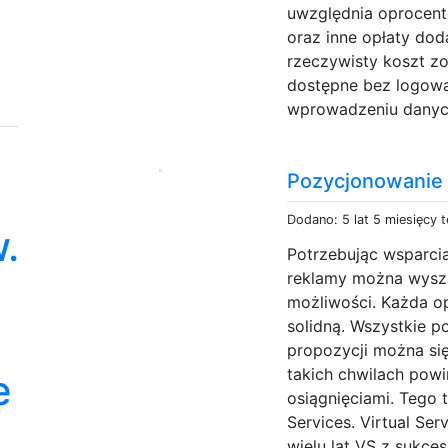
uwzględnia oprocent
oraz inne opłaty dod
rzeczywisty koszt z
dostępne bez logowa
wprowadzeniu danych
Pozycjonowanie S
Dodano: 5 lat 5 miesięcy 
.
Potrzebując wsparci
reklamy można wyszu
możliwości. Każda op
solidną. Wszystkie p
propozycji można si
takich chwilach powi
e
osiągnięciami. Tego 
Services. Virtual Ser
wielu lat VS z sukces