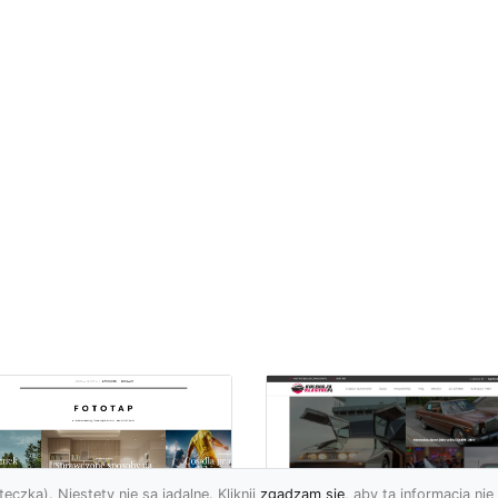
eczka). Niestety nie są jadalne. Kliknij
zgadzam się
, aby ta informacja nie 