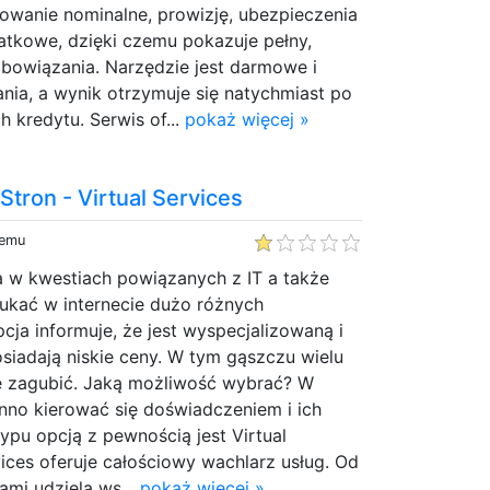
owanie nominalne, prowizję, ubezpieczenia
atkowe, dzięki czemu pokazuje pełny,
obowiązania. Narzędzie jest darmowe i
nia, a wynik otrzymuje się natychmiast po
 kredytu. Serwis of...
pokaż więcej »
tron - Virtual Services
temu
a w kwestiach powiązanych z IT a także
kać w internecie dużo różnych
cja informuje, że jest wyspecjalizowaną i
osiadają niskie ceny. W tym gąszczu wielu
ę zagubić. Jaką możliwość wybrać? W
nno kierować się doświadczeniem i ich
typu opcją z pewnością jest Virtual
vices oferuje całościowy wachlarz usług. Od
ami udziela ws...
pokaż więcej »