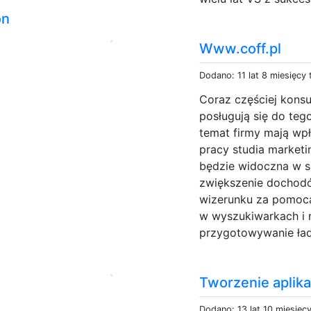
on
Www.coff.pl
Dodano: 11 lat 8 miesięcy
Coraz częściej kons
posługują się do teg
a
temat firmy mają wpł
pracy studia marketi
będzie widoczna w si
zwiększenie dochodó
wizerunku za pomocą
w wyszukiwarkach i 
przygotowywanie ład
Tworzenie aplika
Dodano: 13 lat 10 miesięc