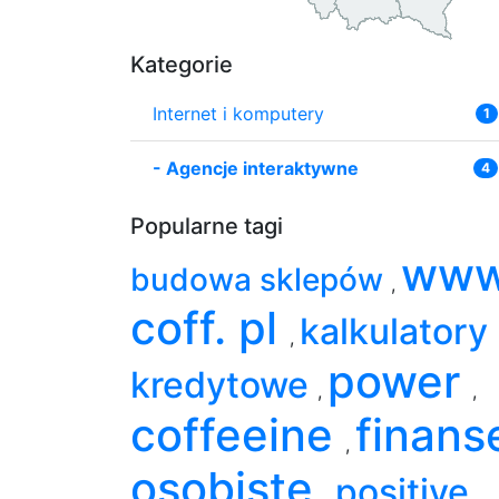
Kategorie
Internet i komputery
1
-
Agencje interaktywne
4
Popularne tagi
www
budowa sklepów
,
coff. pl
kalkulatory
,
power
kredytowe
,
,
coffeeine
finans
,
osobiste
positive
,
,