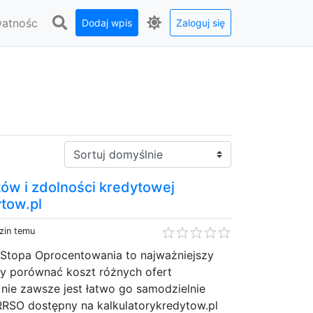
watnośc
Dodaj wpis
Zaloguj się
Sortuj:
tów i zdolności kredytowej
ytow.pl
zin temu
Stopa Oprocentowania to najważniejszy
y porównać koszt różnych ofert
nie zawsze jest łatwo go samodzielnie
 RRSO dostępny na kalkulatorykredytow.pl