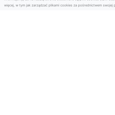
więcej, w tym jak zarządzać plikami cookies za pośrednictwem swojej p
Zdjęcia z drona
Tarnów – sposób na
Wi
wyróżnienie Twojej
Tw
oferty
Wy
W nowoczesnym
Fan
marketingu wizualnym liczy
kli
się nie tylko jakość, ale i
śc
perspektywa. Firma Dron
ost
Tarnó...
zad
IOKS.info - nowoczesny katalog st
IOKS.info to moderowany katalog stron www
zwiększ jej zasięg w sieci. Skorzystaj z n