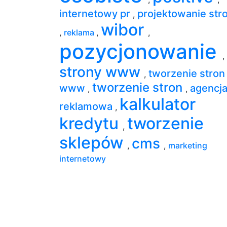
internetowy pr
projektowanie str
,
wibor
,
reklama
,
,
pozycjonowanie
,
strony www
tworzenie stron
,
tworzenie stron
www
agencj
,
,
kalkulator
reklamowa
,
kredytu
tworzenie
,
sklepów
cms
,
,
marketing
internetowy