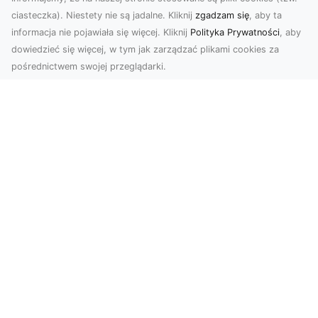
ciasteczka). Niestety nie są jadalne. Kliknij
zgadzam się
, aby ta
informacja nie pojawiała się więcej. Kliknij
Polityka Prywatności
, aby
dowiedzieć się więcej, w tym jak zarządzać plikami cookies za
pośrednictwem swojej przeglądarki.
Zdjęcia z drona Tarnów – sposób na
wyróżnienie Twojej oferty
W nowoczesnym marketingu wizualnym liczy się
nie tylko jakość, ale i perspektywa. Firma Dron
Tarnó...