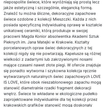
niepospolite świece, które wyróżniają się prostą lecz
jakże estetyczną i szczególnie, elegancką formą.
Znaleźć tu można śliczne, dekoracyjne zapachowe
świece ozdobne z kolekcji Mieszczki. Każda z nich
posiada specyficzną indywidualną oprawę w kształcie
unikatowej ceramiki, którą produkuje w swojej
pracowni Magda Konior absolwentka Akademi Sztuk
Pieknych im. Jana Matejki w Krakowie. Kształty
porcelanowych opraw świec dekoracyjnych z tej
kolekcji nigdy się nie powtarzają. Kapelusze są różnej
wielkości z zadartymi lub zakrzywionymi nosami
mające czasami nawet złote piegi. W ofercie znajduje
się ponadto wytworna i szykowna kolekcja ręcznie
wytwarzanych naturalnych świec zapachowych LOVE
IS LOVE, które obok nieszablonowego zapachu mogą
stanowić diametralnie rzadki fragment dekoracji
wnętrz. Świece te wkładane w ekologiczne pudełko
zaprojektowane indywidualnie dla tej kolekcji przez
krakowskich grafików stanowić mogą doskonały