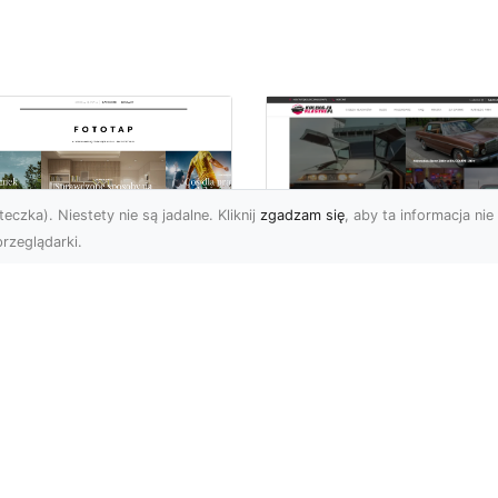
eczka). Niestety nie są jadalne. Kliknij
zgadzam się
, aby ta informacja nie 
rzeglądarki.
elkomiejski szyk na
Historia Porsche 3
oich ścianach?
B 1600 S z 1959-1
bierz go!
roku
i wielkomiejskich
Porsche 356 B 1600 S b
matów w czterech
średniej wielkości
ianach mogą być
samochodem sportowy
atnimi czasy niezwykle