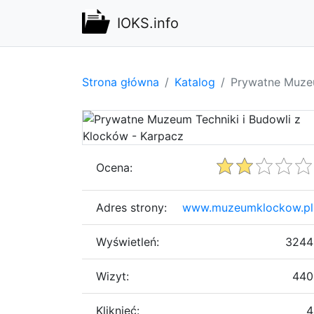
IOKS.info
Strona główna
Katalog
Prywatne Muzeu
Ocena:
Adres strony:
www.muzeumklockow.pl
Wyświetleń:
3244
Wizyt:
440
Kliknięć:
4