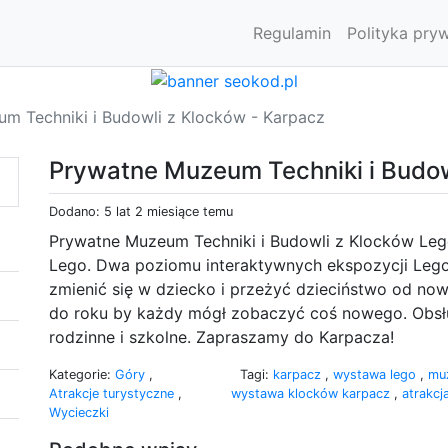
Regulamin
Polityka pry
m Techniki i Budowli z Klocków - Karpacz
Prywatne Muzeum Techniki i Budow
Dodano: 5 lat 2 miesiące temu
Prywatne Muzeum Techniki i Budowli z Klocków Le
Lego. Dwa poziomu interaktywnych ekspozycji Leg
zmienić się w dziecko i przeżyć dzieciństwo od now
do roku by każdy mógł zobaczyć coś nowego. Obsłu
rodzinne i szkolne. Zapraszamy do Karpacza!
Kategorie:
Góry
,
Tagi:
karpacz
,
wystawa lego
,
mu
Atrakcje turystyczne
,
wystawa klocków karpacz
,
atrakcj
Wycieczki