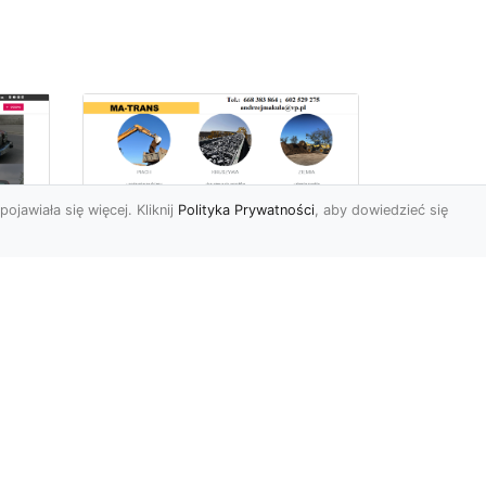
pojawiała się więcej. Kliknij
Polityka Prywatności
, aby dowiedzieć się
Usługi Wyburzeniowe
i Rozbiórkowe w
Radomiu –
56
Kompleksowa Oferta
963
od MA-TRANS
Bezpieczne i Precyzyjne
yło
Wyburzenia Budynków w
Radomiu Firma MA-TRANS
m,