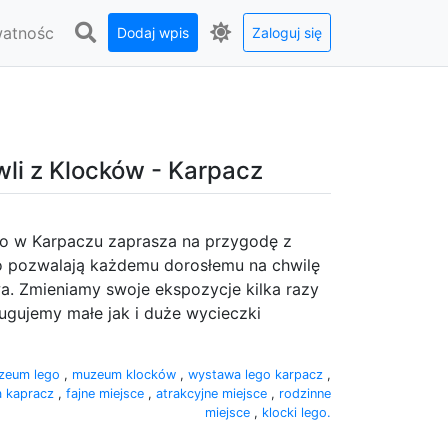
watnośc
Dodaj wpis
Zaloguj się
li z Klocków - Karpacz
go w Karpaczu zaprasza na przygodę z
o pozwalają każdemu dorosłemu na chwilę
a. Zmieniamy swoje ekspozycje kilka razy
gujemy małe jak i duże wycieczki
zeum lego
,
muzeum klocków
,
wystawa lego karpacz
,
a kapracz
,
fajne miejsce
,
atrakcyjne miejsce
,
rodzinne
miejsce
,
klocki lego.