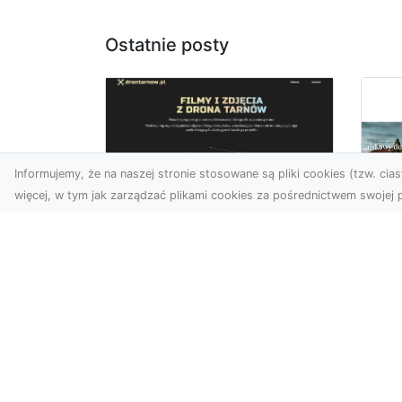
Ostatnie posty
Informujemy, że na naszej stronie stosowane są pliki cookies (tzw. ciast
więcej, w tym jak zarządzać plikami cookies za pośrednictwem swojej p
Zdjęcia z drona
Tarnów – sposób na
Wi
wyróżnienie Twojej
Tw
oferty
Wy
W nowoczesnym
Fan
marketingu wizualnym liczy
kli
się nie tylko jakość, ale i
śc
perspektywa. Firma Dron
ost