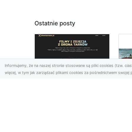
Ostatnie posty
Informujemy, że na naszej stronie stosowane są pliki cookies (tzw. ciast
więcej, w tym jak zarządzać plikami cookies za pośrednictwem swojej p
Zdjęcia z drona
Tarnów – sposób na
Wi
wyróżnienie Twojej
Tw
oferty
Wy
W nowoczesnym
Fan
marketingu wizualnym liczy
kli
się nie tylko jakość, ale i
śc