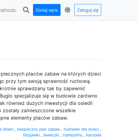
watnośc
Dodaj wpis
Zaloguj się
zpiecznych placów zabaw na których dzieci
ąc przy tym swoją sprawność ruchową.
okrotnie sprawdzany tak by zapewnić
Buglo specjalizuje się w budowie zarówno
k również dużych inwestycji dla osiedli
o zostały zamieszczone wszelkie
tępne elementy placów zabaw.
a dzieci
,
bezpieczny plac zabaw
,
huśtawki dla dzieci
,
ślizgawki
,
ławeczki
,
trampoliny
,
karuzele