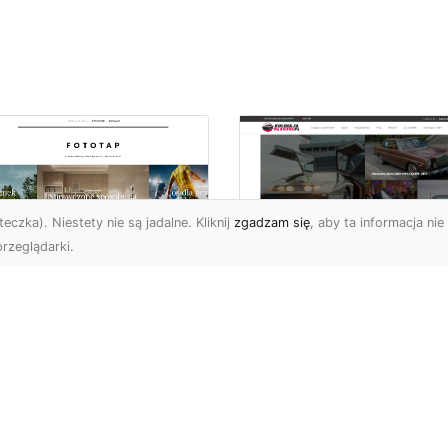
eczka). Niestety nie są jadalne. Kliknij
zgadzam się
, aby ta informacja nie 
rzeglądarki.
elkomiejski szyk na
Historia Porsche 3
oich ścianach?
B 1600 S z 1959-1
bierz go!
roku
i wielkomiejskich
Porsche 356 B 1600 S b
matów w czterech
średniej wielkości
ianach mogą być