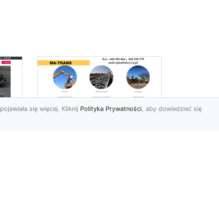
pojawiała się więcej. Kliknij
Polityka Prywatności
, aby dowiedzieć się
Usługi Wyburzeniowe
i Rozbiórkowe w
Radomiu –
56
Kompleksowa Oferta
963
od MA-TRANS
Bezpieczne i Precyzyjne
yło
Wyburzenia Budynków w