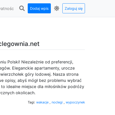
watnośc
Dodaj wpis
Zaloguj się
clegownia.net
iu Polski! Niezależnie od preferencji,
egów. Eleganckie apartamenty, urocze
 wierzchołek góry lodowej. Nasza strona
owe opisy, abyś mógł bez problemu wybrać
 to idealne miejsce dla miłośników podróży
tycznych okolicach.
Tagi:
wakacje
,
noclegi
,
wypoczynek