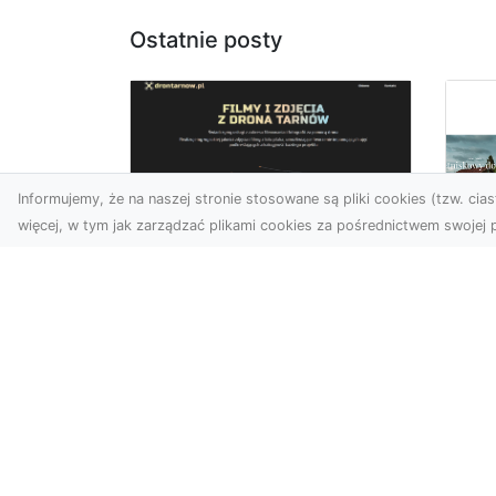
Ostatnie posty
Informujemy, że na naszej stronie stosowane są pliki cookies (tzw. ciast
więcej, w tym jak zarządzać plikami cookies za pośrednictwem swojej p
Zdjęcia z drona
Tarnów – sposób na
Wi
wyróżnienie Twojej
Tw
oferty
Wy
W nowoczesnym
Fan
marketingu wizualnym liczy
kli
się nie tylko jakość, ale i
śc
perspektywa. Firma Dron
ost
Tarnó...