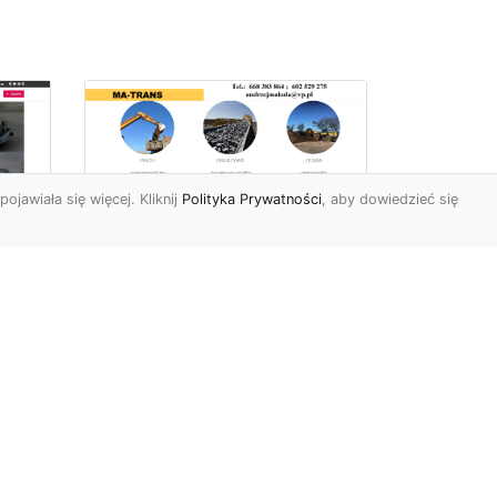
pojawiała się więcej. Kliknij
Polityka Prywatności
, aby dowiedzieć się
Usługi Wyburzeniowe
i Rozbiórkowe w
Radomiu –
56
Kompleksowa Oferta
963
od MA-TRANS
Bezpieczne i Precyzyjne
yło
Wyburzenia Budynków w
Radomiu Firma MA-TRANS
m,
z Radomia specjalizuje się