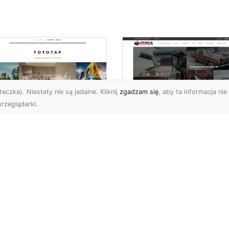
eczka). Niestety nie są jadalne. Kliknij
zgadzam się
, aby ta informacja nie 
rzeglądarki.
elkomiejski szyk na
Historia Porsche 3
oich ścianach?
B 1600 S z 1959-1
bierz go!
roku
i wielkomiejskich
Porsche 356 B 1600 S b
matów w czterech
średniej wielkości
ianach mogą być
samochodem sportowy
atnimi czasy niezwykle
produkowanym w latach