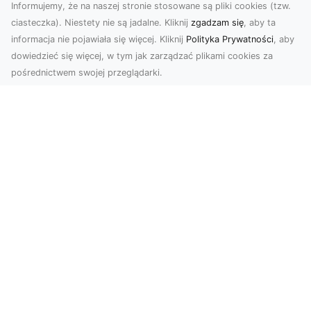
Informujemy, że na naszej stronie stosowane są pliki cookies (tzw.
ciasteczka). Niestety nie są jadalne. Kliknij
zgadzam się
, aby ta
informacja nie pojawiała się więcej. Kliknij
Polityka Prywatności
, aby
dowiedzieć się więcej, w tym jak zarządzać plikami cookies za
pośrednictwem swojej przeglądarki.
Zdjęcia z drona Tarnów – sposób na
wyróżnienie Twojej oferty
W nowoczesnym marketingu wizualnym liczy się
nie tylko jakość, ale i perspektywa. Firma Dron
Tarnó...