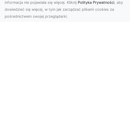
informacja nie pojawiała się więcej. Kliknij
Polityka Prywatności
, aby
dowiedzieć się więcej, w tym jak zarządzać plikami cookies za
pośrednictwem swojej przeglądarki.
Zdjęcia z drona Tarnów – sposób na
wyróżnienie Twojej oferty
W nowoczesnym marketingu wizualnym liczy się
nie tylko jakość, ale i perspektywa. Firma Dron
Tarnó...