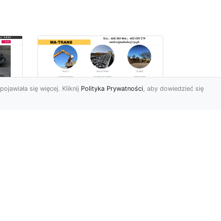
pojawiała się więcej. Kliknij
Polityka Prywatności
, aby dowiedzieć się
Usługi Wyburzeniowe
i Rozbiórkowe w
Radomiu –
56
Kompleksowa Oferta
963
od MA-TRANS
Bezpieczne i Precyzyjne
yło
Wyburzenia Budynków w
Radomiu Firma MA-TRANS
m,
z Radomia specjalizuje się