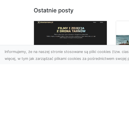
Ostatnie posty
Informujemy, że na naszej stronie stosowane są pliki cookies (tzw. ciast
więcej, w tym jak zarządzać plikami cookies za pośrednictwem swojej p
Zdjęcia z drona
Tarnów – sposób na
Wi
wyróżnienie Twojej
Tw
oferty
Wy
W nowoczesnym
Fan
marketingu wizualnym liczy
kli
się nie tylko jakość, ale i
śc
perspektywa. Firma Dron
ost
Tarnó...