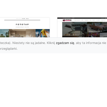
eczka). Niestety nie są jadalne. Kliknij
zgadzam się
, aby ta informacja nie 
rzeglądarki.
elkomiejski szyk na
Historia Porsche 3
oich ścianach?
B 1600 S z 1959-1
bierz go!
roku
i wielkomiejskich
Porsche 356 B 1600 S b
matów w czterech
średniej wielkości
ianach mogą być
samochodem sportowy
atnimi czasy niezwykle
produkowanym w latach