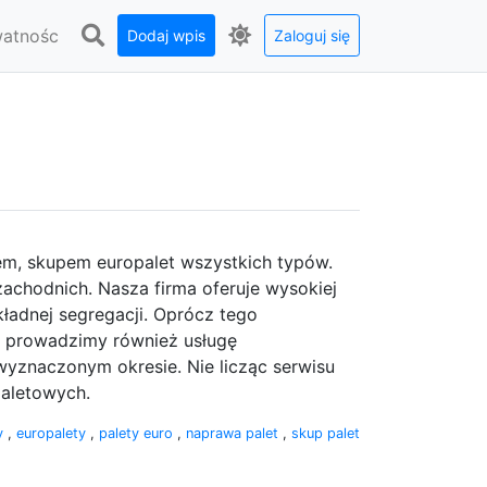
watnośc
Dodaj wpis
Zaloguj się
sem, skupem europalet wszystkich typów.
achodnich. Nasza firma oferuje wysokiej
kładnej segregacji. Oprócz tego
, prowadzimy również usługę
yznaczonym okresie. Nie licząc serwisu
paletowych.
ty
,
europalety
,
palety euro
,
naprawa palet
,
skup palet