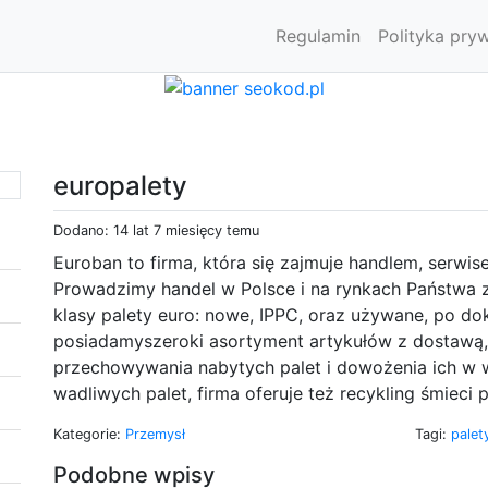
Regulamin
Polityka pry
europalety
Dodano: 14 lat 7 miesięcy temu
Euroban to firma, która się zajmuje handlem, serwi
Prowadzimy handel w Polsce i na rynkach Państwa z
klasy palety euro: nowe, IPPC, oraz używane, po do
posiadamyszeroki asortyment artykułów z dostawą
przechowywania nabytych palet i dowożenia ich w w
wadliwych palet, firma oferuje też recykling śmieci 
Kategorie:
Przemysł
Tagi:
pale
Podobne wpisy