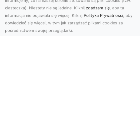
Informujemy, że na naszej stronie stosowane są pliki cookies (tzw.
ciasteczka). Niestety nie są jadalne. Kliknij
zgadzam się
, aby ta
informacja nie pojawiała się więcej. Kliknij
Polityka Prywatności
, aby
dowiedzieć się więcej, w tym jak zarządzać plikami cookies za
pośrednictwem swojej przeglądarki.
Zdjęcia z drona Tarnów – sposób na
wyróżnienie Twojej oferty
W nowoczesnym marketingu wizualnym liczy się
nie tylko jakość, ale i perspektywa. Firma Dron
Tarnó...