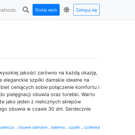
watnośc
Dodaj wpis
Zaloguj się
wysokiej jakości zarówno na każdą okazję,
e eleganckie szpilki damskie idealne na
kobiet ceniących sobie połączenie komfortu i
o pielęgnacji obuwia oraz torebki. Warto
e jako jeden z nielicznych sklepów
go obuwia w czasie 30 dni. Serdecznie
buwniczy
,
obuwie damskie
,
baleriny
,
szpilki
,
czółenka