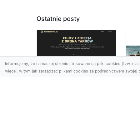
Ostatnie posty
Informujemy, że na naszej stronie stosowane są pliki cookies (tzw. ciast
więcej, w tym jak zarządzać plikami cookies za pośrednictwem swojej p
Zdjęcia z drona
Tarnów – sposób na
Wi
wyróżnienie Twojej
Tw
oferty
Wy
W nowoczesnym
Fan
marketingu wizualnym liczy
kli
się nie tylko jakość, ale i
śc
perspektywa. Firma Dron