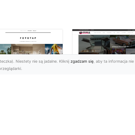
eczka). Niestety nie są jadalne. Kliknij
zgadzam się
, aby ta informacja nie 
rzeglądarki.
elkomiejski szyk na
Historia Porsche 3
oich ścianach?
B 1600 S z 1959-1
bierz go!
roku
i wielkomiejskich
Porsche 356 B 1600 S b
matów w czterech
średniej wielkości
ianach mogą być
samochodem sportowy