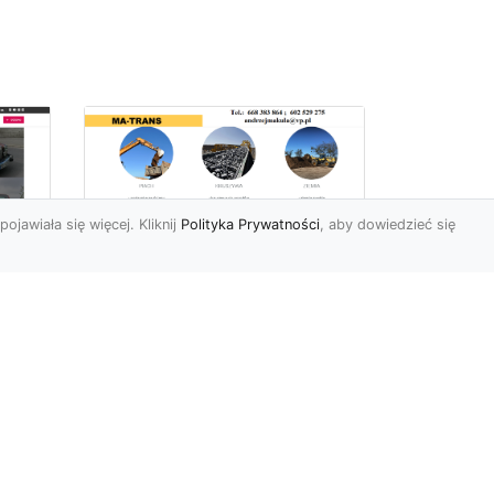
pojawiała się więcej. Kliknij
Polityka Prywatności
, aby dowiedzieć się
Usługi Wyburzeniowe
i Rozbiórkowe w
Radomiu –
56
Kompleksowa Oferta
963
od MA-TRANS
Bezpieczne i Precyzyjne
yło
Wyburzenia Budynków w
Radomiu Firma MA-TRANS
m,