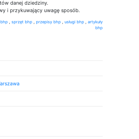
w danej dziedziny.
wy i przykuwający uwagę sposób.
a bhp
,
sprzęt bhp
,
przepisy bhp
,
usługi bhp
,
artykuły
bhp
Warszawa