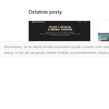
Ostatnie posty
Informujemy, że na naszej stronie stosowane są pliki cookies (tzw. ciast
więcej, w tym jak zarządzać plikami cookies za pośrednictwem swojej p
Zdjęcia z drona
Tarnów – sposób na
Wi
wyróżnienie Twojej
Tw
oferty
Wy
W nowoczesnym
Fan
marketingu wizualnym liczy
kli
się nie tylko jakość, ale i
śc
perspektywa. Firma Dron
ost