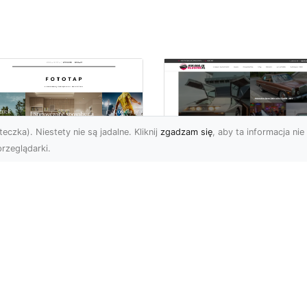
eczka). Niestety nie są jadalne. Kliknij
zgadzam się
, aby ta informacja nie 
rzeglądarki.
elkomiejski szyk na
Historia Porsche 3
oich ścianach?
B 1600 S z 1959-1
bierz go!
roku
i wielkomiejskich
Porsche 356 B 1600 S b
matów w czterech
średniej wielkości
ianach mogą być
samochodem sportowy
atnimi czasy niezwykle