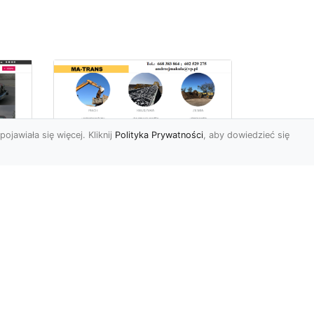
pojawiała się więcej. Kliknij
Polityka Prywatności
, aby dowiedzieć się
Usługi Wyburzeniowe
i Rozbiórkowe w
Radomiu –
56
Kompleksowa Oferta
963
od MA-TRANS
Bezpieczne i Precyzyjne
yło
Wyburzenia Budynków w
Radomiu Firma MA-TRANS
m,
z Radomia specjalizuje się