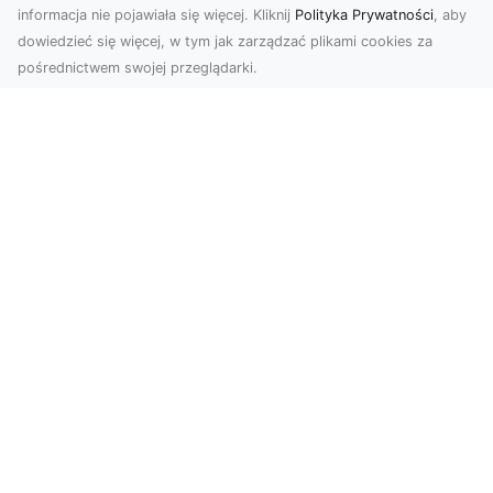
informacja nie pojawiała się więcej. Kliknij
Polityka Prywatności
, aby
dowiedzieć się więcej, w tym jak zarządzać plikami cookies za
pośrednictwem swojej przeglądarki.
Zdjęcia z drona Tarnów – sposób na
wyróżnienie Twojej oferty
W nowoczesnym marketingu wizualnym liczy się
nie tylko jakość, ale i perspektywa. Firma Dron
Tarnó...